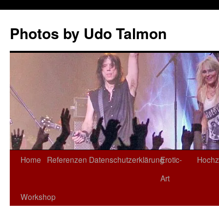
Zum
Inhalt
Photos by Udo Talmon
springen
Home
Referenzen
Datenschutzerklärung
Erotic-
Hochz
Art
Workshop