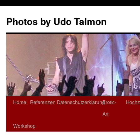
Zum
Inhalt
Photos by Udo Talmon
springen
Home
Referenzen
Datenschutzerklärung
Erotic-
Hochz
Art
Workshop