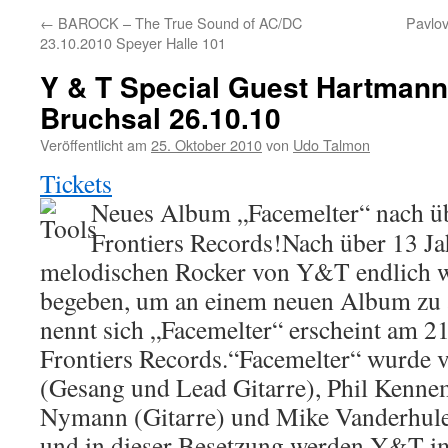
←
BAROCK – The True Sound of AC/DC
Pavlov
23.10.2010 Speyer Halle 101
Y & T Special Guest Hartmann
Bruchsal 26.10.10
Veröffentlicht am
25. Oktober 2010
von
Udo Talmon
Tickets
Neues Album „Facemelter“ nach üb
Frontiers Records!Nach über 13 Ja
melodischen Rocker von Y&T endlich w
begeben, um an einem neuen Album zu a
nennt sich „Facemelter“ erscheint am 2
Frontiers Records.“Facemelter“ wurde 
(Gesang und Lead Gitarre), Phil Kenne
Nymann (Gitarre) und Mike Vanderhule
und in dieser Besetzung werden Y&T 