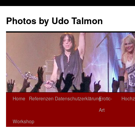
Zum
Inhalt
Photos by Udo Talmon
springen
Home
Referenzen
Datenschutzerklärung
Erotic-
Hochz
Art
Workshop