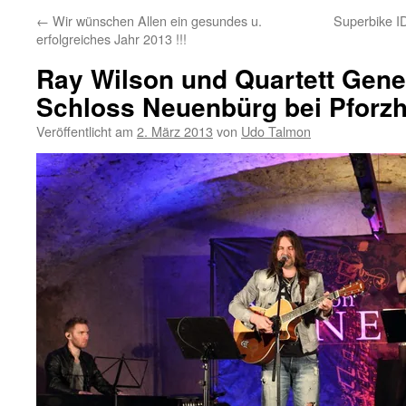
←
Wir wünschen Allen ein gesundes u.
Superbike I
erfolgreiches Jahr 2013 !!!
Ray Wilson und Quartett Gene
Schloss Neuenbürg bei Pforz
Veröffentlicht am
2. März 2013
von
Udo Talmon