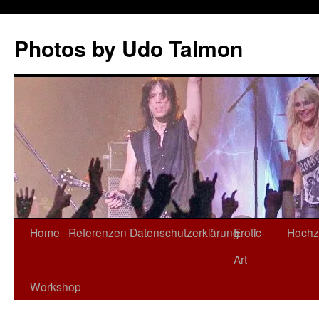
Zum
Inhalt
Photos by Udo Talmon
springen
Home
Referenzen
Datenschutzerklärung
Erotic-
Hochz
Art
Workshop