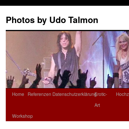
Zum
Inhalt
Photos by Udo Talmon
springen
Home
Referenzen
Datenschutzerklärung
Erotic-
Hochz
Art
Workshop