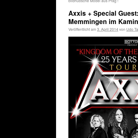
bildhübsche Model aus Prag !
Axxis + Special Guest:
Memmingen im Kaminw
Veröffentlicht am
3. April 2014
von
Udo T