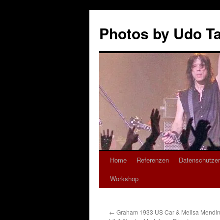
Zum
Inhalt
Photos by Udo T
springen
Home
Referenzen
Datenschutzer
Workshop
←
Graham 1933 US Car & Melisa Mendin