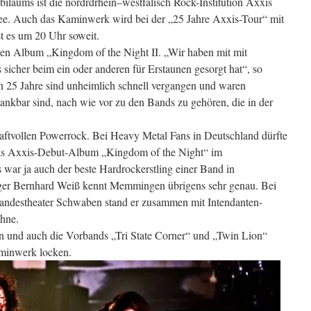
biläums ist die nordrdrhein–westfälisch Rock-Institution Axxis
ee. Auch das Kaminwerk wird bei der „25 Jahre Axxis-Tour“ mit
st es um 20 Uhr soweit.
uen Album „Kingdom of the Night II. „Wir haben mit mit
sicher beim ein oder anderen für Erstaunen gesorgt hat“, so
n 25 Jahre sind unheimlich schnell vergangen und waren
ankbar sind, nach wie vor zu den Bands zu gehören, die in der
aftvollen Powerrock. Bei Heavy Metal Fans in Deutschland dürfte
das Axxis-Debut-Album „Kingdom of the Night“ im
 war ja auch der beste Hardrockerstling einer Band in
ger Bernhard Weiß kennt Memmingen übrigens sehr genau. Bei
andestheater Schwaben stand er zusammen mit Intendanten-
ühne.
n und auch die Vorbands „Tri State Corner“ und „Twin Lion“
aminwerk locken.