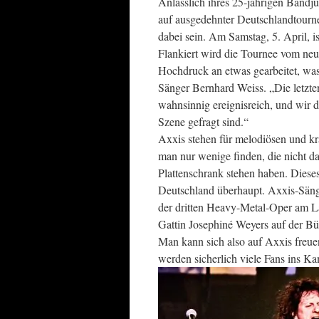
Anlässlich ihres 25-jährigen Bandju
auf ausgedehnter Deutschlandtourn
dabei sein. Am Samstag, 5. April, i
Flankiert wird die Tournee vom ne
Hochdruck an etwas gearbeitet, was 
Sänger Bernhard Weiss. „Die letzte
wahnsinnig ereignisreich, und wir d
Szene gefragt sind.“
Axxis stehen für melodiösen und kr
man nur wenige finden, die nicht 
Plattenschrank stehen haben. Dieses
Deutschland überhaupt. Axxis-Sän
der dritten Heavy-Metal-Oper am L
Gattin Josephiné Weyers auf der B
Man kann sich also auf Axxis freue
werden sicherlich viele Fans ins K