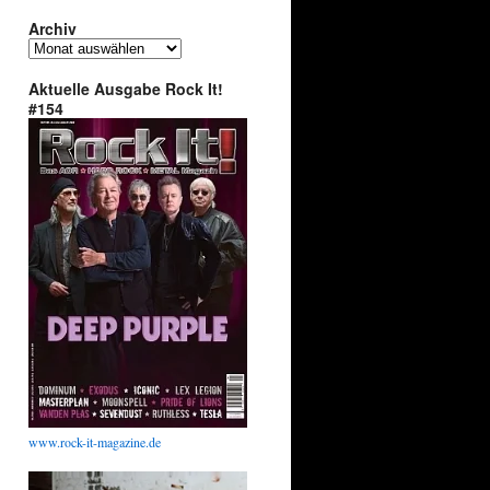
Archiv
Archiv
Aktuelle Ausgabe Rock It!
#154
www.rock-it-magazine.de