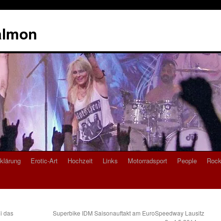
almon
klärung
Erotic-Art
Hochzeit
Links
Motorradsport
People
Rock
i das
Superbike IDM Saisonauftakt am EuroSpeedway Lausitz