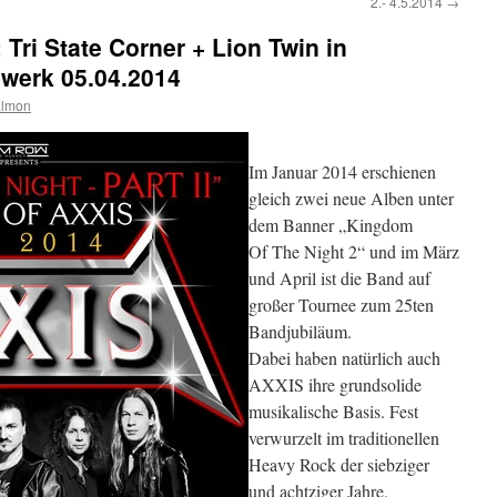
2.- 4.5.2014
→
 Tri State Corner + Lion Twin in
erk 05.04.2014
almon
Im Januar 2014 erschienen
gleich zwei neue Alben unter
dem Banner „Kingdom
Of The Night 2“ und im März
und April ist die Band auf
großer Tournee zum 25ten
Bandjubiläum.
Dabei haben natürlich auch
AXXIS ihre grundsolide
musikalische Basis. Fest
verwurzelt im traditionellen
Heavy Rock der siebziger
und achtziger Jahre,