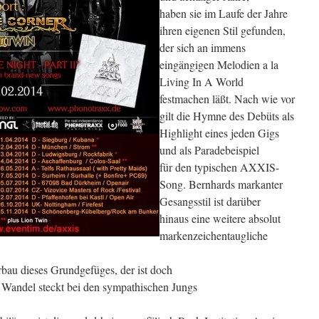
haben sie im Laufe der Jahre
ihren eigenen Stil gefunden,
der sich an immens
eingängigen Melodien a la
Living In A World
festmachen läßt. Nach wie vor
gilt die Hymne des Debüts als
Highlight eines jeden Gigs
und als Paradebeispiel
für den typischen AXXIS-
Song. Bernhards markanter
Gesangsstil ist darüber
hinaus eine weitere absolut
markenzeichentaugliche
bau dieses Grundgefüges, der ist doch
e Wandel steckt bei den sympathischen Jungs