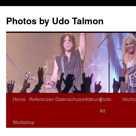
Zum
Inhalt
Photos by Udo Talmon
springen
Home
Referenzen
Datenschutzerklärung
Erotic-
Hochz
Art
Workshop