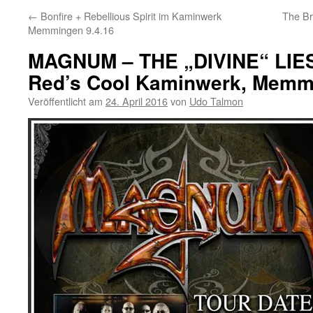
←
Bonfire + Rebellious Spirit im Kaminwerk
The Br
Memmingen 9.4.16
MAGNUM – THE „DIVINE“ LIE
Red’s Cool Kaminwerk, Memmi
Veröffentlicht am
24. April 2016
von
Udo Talmon