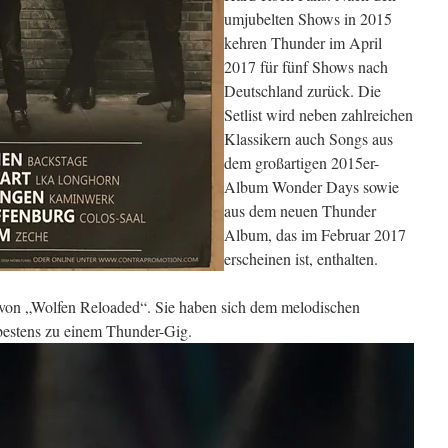
umjubelten Shows in 2015
kehren Thunder im April
2017 für fünf Shows nach
Deutschland zurück. Die
Setlist wird neben zahlreichen
Klassikern auch Songs aus
dem großartigen 2015er-
Album Wonder Days sowie
aus dem neuen Thunder
Album, das im Februar 2017
erscheinen ist, enthalten.
von „Wolfen Reloaded“. Sie haben sich dem melodischen
bestens zu einem Thunder-Gig.