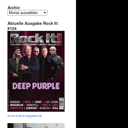
Archiv
Archiv
Aktuelle Ausgabe Rock It!
#154
www.rock-it-magazine.de