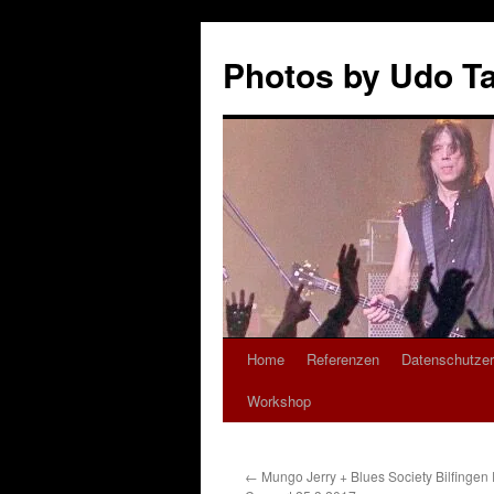
Zum
Inhalt
Photos by Udo T
springen
Home
Referenzen
Datenschutzer
Workshop
←
Mungo Jerry + Blues Society Bilfingen 