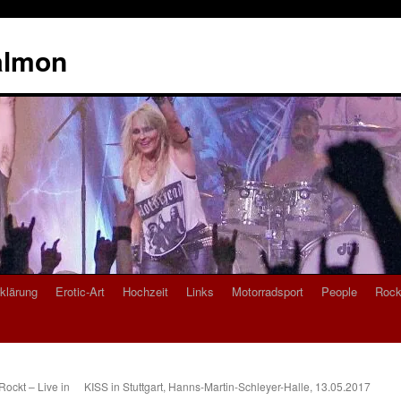
almon
klärung
Erotic-Art
Hochzeit
Links
Motorradsport
People
Rock
Rockt – Live in
KISS in Stuttgart, Hanns-Martin-Schleyer-Halle, 13.05.2017