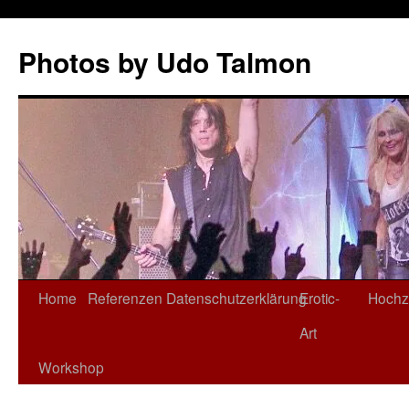
Zum
Inhalt
Photos by Udo Talmon
springen
Home
Referenzen
Datenschutzerklärung
Erotic-
Hochz
Art
Workshop