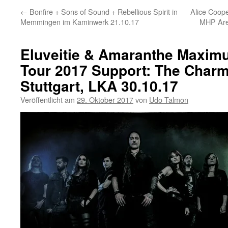
←
Bonfire + Sons of Sound + Rebellious Spirit in
Alice Coop
Memmingen im Kaminwerk 21.10.17
MHP Are
Eluveitie & Amaranthe Maxim
Tour 2017 Support: The Charm
Stuttgart, LKA 30.10.17
Veröffentlicht am
29. Oktober 2017
von
Udo Talmon