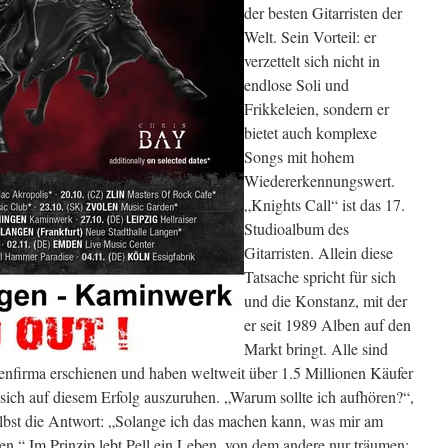
der besten Gitarristen der
Welt. Sein Vorteil: er
verzettelt sich nicht in
endlose Soli und
Frikkeleien, sondern er
bietet auch komplexe
Songs mit hohem
Wiedererkennungswert.
„Knights Call“ ist das 17.
Studioalbum des
Gitarristen. Allein diese
Tatsache spricht für sich
und die Konstanz, mit der
er seit 1989 Alben auf den
Markt bringt. Alle sind
tenfirma erschienen und haben weltweit über 1.5 Millionen Käufer
 sich auf diesem Erfolg auszuruhen. „Warum sollte ich aufhören?“,
selbst die Antwort: „Solange ich das machen kann, was mir am
en.“ Im Prinzip lebt Pell ein Leben, von dem andere nur träumen: