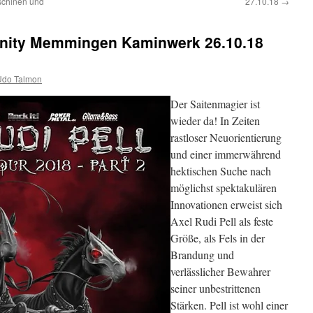
aschinen und
27.10.18
→
 Unity Memmingen Kaminwerk 26.10.18
Udo Talmon
Der Saitenmagier ist
wieder da! In Zeiten
rastloser Neuorientierung
und einer immerwährend
hektischen Suche nach
möglichst spektakulären
Innovationen erweist sich
Axel Rudi Pell als feste
Größe, als Fels in der
Brandung und
verlässlicher Bewahrer
seiner unbestrittenen
Stärken. Pell ist wohl einer