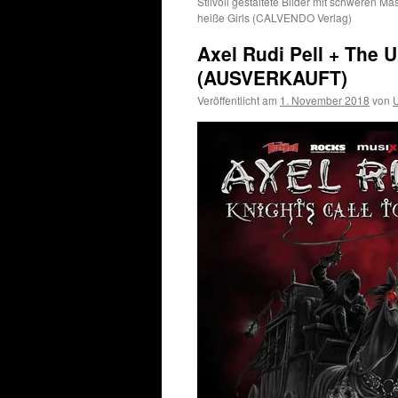
Stilvoll gestaltete Bilder mit schweren M
heiße Girls (CALVENDO Verlag)
Axel Rudi Pell + The
(AUSVERKAUFT)
Veröffentlicht am
1. November 2018
von