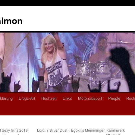
almon
klärung
Erotic-Art
Hochzeit
Links
Motorradsport
People
Rock
 Sexy Girls 2019
Lordi + Silver Dust + Egokills Memmingen Kaminwerk