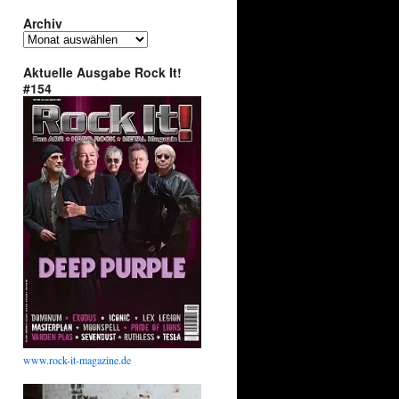
Archiv
Archiv
Aktuelle Ausgabe Rock It!
#154
www.rock-it-magazine.de