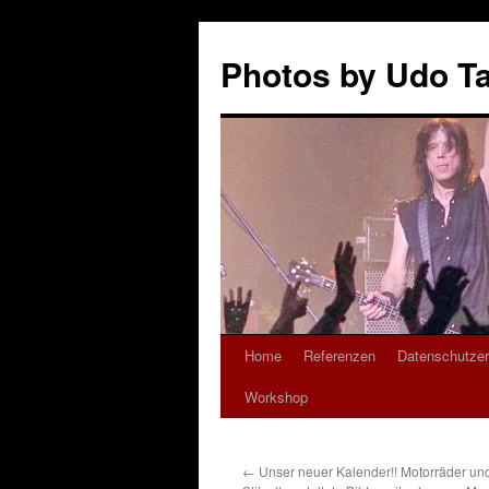
Zum
Inhalt
Photos by Udo T
springen
Home
Referenzen
Datenschutzer
Workshop
←
Unser neuer Kalender!! Motorräder und