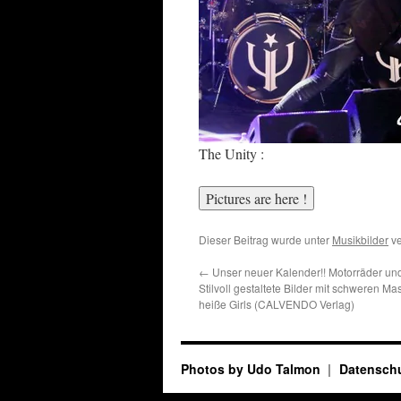
The Unity :
Dieser Beitrag wurde unter
Musikbilder
ve
←
Unser neuer Kalender!! Motorräder und
Stilvoll gestaltete Bilder mit schweren M
heiße Girls (CALVENDO Verlag)
Photos by Udo Talmon
Datenschu