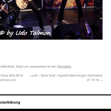
röffentlicht. Setze ein Lesezeichen für den
Permalink
.
 Sexy Girls 2019
Lordi + Silver Dust + Egokills Memmingen Kaminwerk
aschinen und
27.10.18
→
tzerklärung