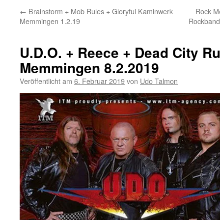
←
Brainstorm + Mob Rules + Gloryful Kaminwerk
Rock Me
Memmingen 1.2.19
Rockband
U.D.O. + Reece + Dead City R
Memmingen 8.2.2019
Veröffentlicht am
6. Februar 2019
von
Udo Talmon