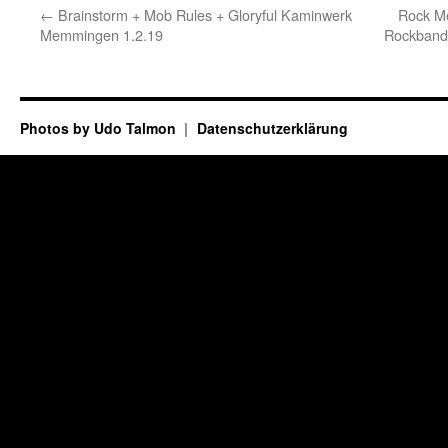
←
Brainstorm + Mob Rules + Gloryful Kaminwerk
Rock Me
Memmingen 1.2.19
Rockband
Photos by Udo Talmon
Datenschutzerklärung