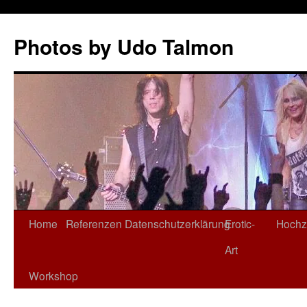
Zum
Inhalt
Photos by Udo Talmon
springen
Home
Referenzen
Datenschutzerklärung
Erotic-
Hochz
Art
Workshop