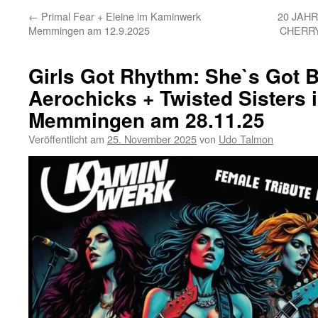
←
Primal Fear + Eleine im Kaminwerk
20 JAHR
Memmingen am 12.9.2025
CHERRY
Girls Got Rhythm: She`s Got B
Aerochicks + Twisted Sisters
Memmingen am 28.11.25
Veröffentlicht am
25. November 2025
von
Udo Talmon