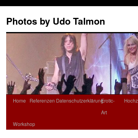
Zum
Inhalt
Photos by Udo Talmon
springen
Home
Referenzen
Datenschutzerklärung
Erotic-
Hochz
Art
Workshop