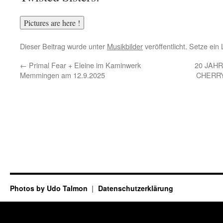
Dieser Beitrag wurde unter
Musikbilder
veröffentlicht. Setze ei
←
Primal Fear + Eleine im Kaminwerk
20 JAHR
Memmingen am 12.9.2025
CHERRY
Photos by Udo Talmon
Datenschutzerklärung