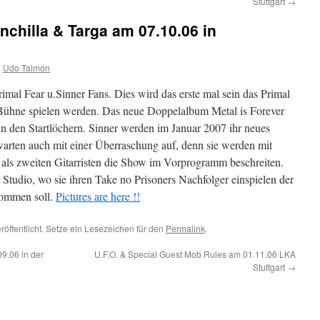
Stuttgart
→
nchilla & Targa am 07.10.06 in
n
Udo Talmon
rimal Fear u.Sinner Fans. Dies wird das erste mal sein das Primal
n Bühne spielen werden. Das neue Doppelalbum Metal is Forever
in den Startlöchern. Sinner werden im Januar 2007 ihr neues
warten auch mit einer Überraschung auf, denn sie werden mit
als zweiten Gitarristen die Show im Vorprogramm beschreiten.
Studio, wo sie ihren Take no Prisoners Nachfolger einspielen der
kommen soll.
Pictures are here !!
röffentlicht. Setze ein Lesezeichen für den
Permalink
.
9.06 in der
U.F.O. & Special Guest Mob Rules am 01.11.06 LKA
Stuttgart
→