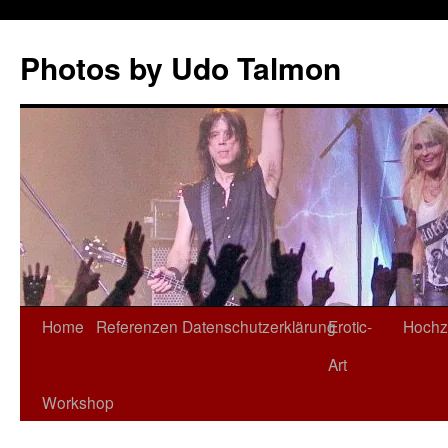
Zum
Inhalt
Photos by Udo Talmon
springen
Home
Referenzen
Datenschutzerklärung
Erotic-
Hochz
Art
Workshop