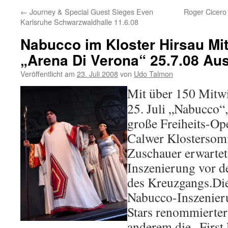
←
Journey & Special Guest Sieges Even
Roger Cicero
Karlsruhe Schwarzwaldhalle 11.6.08
Nabucco im Kloster Hirsau Mit
„Arena Di Verona“ 25.7.08 Aus
Veröffentlicht am
23. Juli 2008
von
Udo Talmon
Mit über 150 Mit
25. Juli „Nabucco“
große Freiheits-Ope
Calwer Klostersomm
Zuschauer erwarte
Inszenierung vor de
des Kreuzgangs.Die
Nabucco-Inszenieru
Stars renommierter
anderem die „First