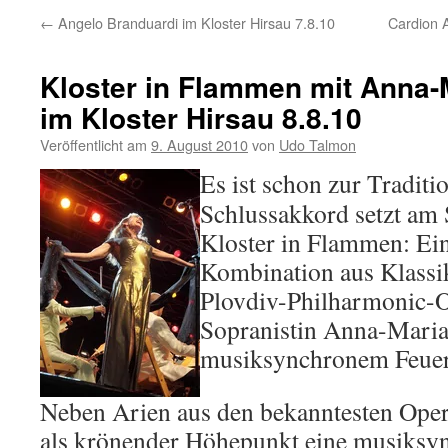
←
Angelo Branduardi im Kloster Hirsau 7.8.10
Cardion 
Kloster in Flammen mit Anna
im Kloster Hirsau 8.8.10
Veröffentlicht am
9. August 2010
von
Udo Talmon
Es ist schon zur Tradit
Schlussakkord setzt am 
Kloster in Flammen: Ein
Kombination aus Klassi
Plovdiv-Philharmonic-Or
Sopranistin Anna-Mari
musiksynchronem Feue
Neben Arien aus den bekanntesten Oper
als krönender Höhepunkt eine musiksy