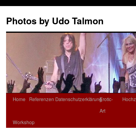
Zum
Inhalt
Photos by Udo Talmon
springen
Home
Referenzen
Datenschutzerklärung
Erotic-
Hochz
Art
Workshop