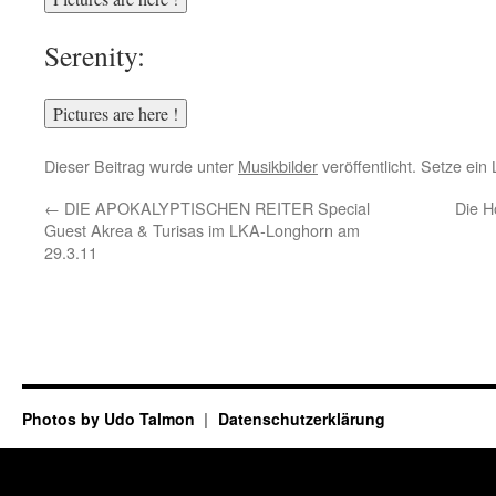
Serenity:
Dieser Beitrag wurde unter
Musikbilder
veröffentlicht. Setze ei
←
DIE APOKALYPTISCHEN REITER Special
Die H
Guest Akrea & Turisas im LKA-Longhorn am
29.3.11
Photos by Udo Talmon
Datenschutzerklärung