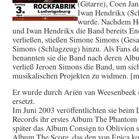
(Gitarre), Coen Ja
Iwan Hendrikx (Sc
wurde. Nachdem He
und Iwan Hendrikx die Band bereits En
verließen, stießen Simone Simons (Ges
Simons (Schlagzeug) hinzu. Als Fans d
benannten sie die Band nach deren Al
verließ Jeroen Simons die Band, um sic
musikalischen Projekten zu widmen. [m
Er wurde durch Ariën van Weesenbeek
ersetzt.
Im Juni 2003 veröffentlichten sie beim
Records ihr erstes Album The Phantom 
später das Album Consign to Oblivion 
Album The Score, das den von Epica k