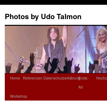
Zum
Inhalt
Photos by Udo Talmon
springen
Home
Referenzen
Datenschutzerklärung
Erotic-
Hochz
Art
Workshop