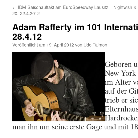
←
IDM-Saisonauftakt am EuroSpeedway Lausitz
Nightwish & 
20.-22.4.2012
Adam Rafferty im 101 Internat
28.4.12
Veröffentlicht am
19. April 2012
von
Udo Talmon
Geboren u
New York
im Alter v
auf der Gi
trieb er s
Elternhau
Hardrocker
man ihn um seine erste Gage und mit 18