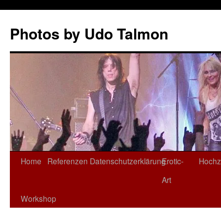
Zum
Inhalt
Photos by Udo Talmon
springen
Home
Referenzen
Datenschutzerklärung
Erotic-
Hochz
Art
Workshop