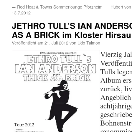
←
Red Heat & Towns Sommerlounge Pforzheim
Hubert von 
13.7.2012
JETHRO TULL’S IAN ANDERSO
AS A BRICK im Kloster Hirsau
Veröffentlicht am
21. Juli 2012
von
Udo Talmon
Vierzig Ja
Veröffentl
Tulls lege
Album ers
zurück, li
Angeblich
achtjährig
geschrieb
Bohnenst
renommier