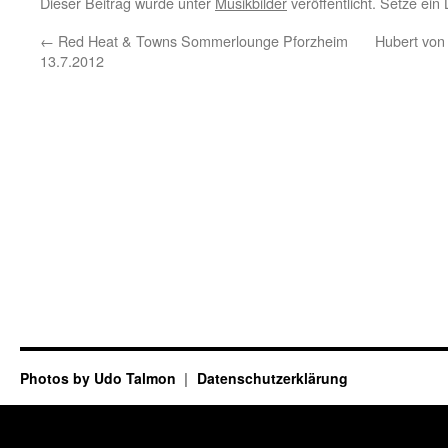
Dieser Beitrag wurde unter
Musikbilder
veröffentlicht. Setze ei
←
Red Heat & Towns Sommerlounge Pforzheim
Hubert von 
13.7.2012
Photos by Udo Talmon
Datenschutzerklärung