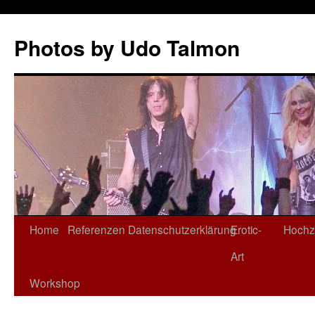
Zum
Inhalt
Photos by Udo Talmon
springen
Home
Referenzen
Datenschutzerklärung
Erotic-
Hochz
Art
Workshop