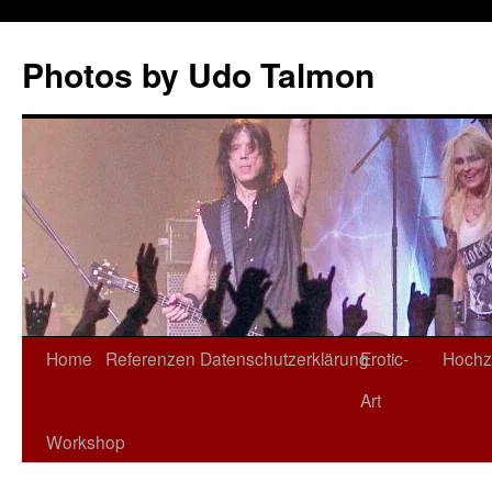
Zum
Inhalt
Photos by Udo Talmon
springen
Home
Referenzen
Datenschutzerklärung
Erotic-
Hochz
Art
Workshop