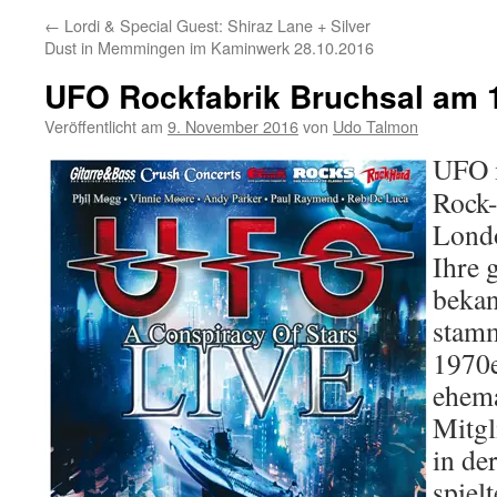
←
Lordi & Special Guest: Shiraz Lane + Silver
Dust in Memmingen im Kaminwerk 28.10.2016
UFO Rockfabrik Bruchsal am 
Veröffentlicht am
9. November 2016
von
Udo Talmon
UFO i
Rock-
Londo
Ihre 
bekan
stamm
1970e
ehema
Mitgl
in de
spielt