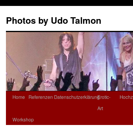
Zum
Inhalt
Photos by Udo Talmon
springen
Home
Referenzen
Datenschutzerklärung
Erotic-
Hochz
Art
Workshop