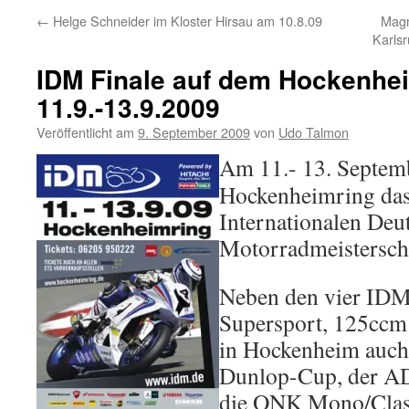
←
Helge Schneider im Kloster Hirsau am 10.8.09
Magn
Karls
IDM Finale auf dem Hockenhe
11.9.-13.9.2009
Veröffentlicht am
9. September 2009
von
Udo Talmon
Am 11.- 13. Septemb
Hockenheimring das 
Internationalen Deu
Motorradmeisterscha
Neben den vier IDM
Supersport, 125ccm
in Hockenheim auc
Dunlop-Cup, der A
die ONK Mono/Classi